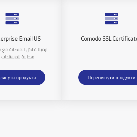
erprise Email US
Comodo SSL Certificat
ايميلات لكل المنصات مع 
سحابية للمستندات 
глянути продукти
Переглянути продукти