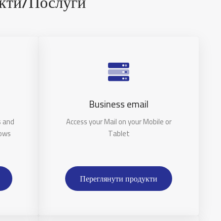
укти/послуги
Business email
s and
Access your Mail on your Mobile or
dows
Tablet
Переглянути продукти