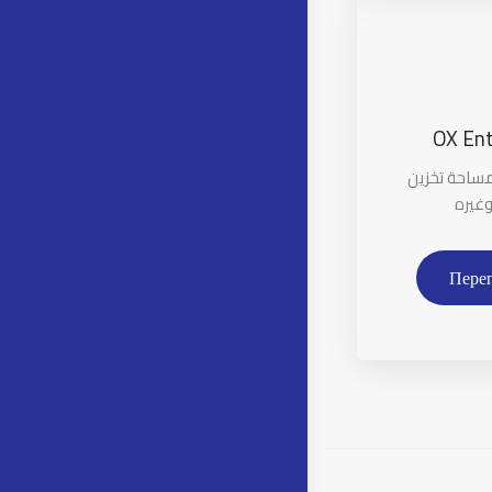
OX Ent
مساحة تخزين
وغيره
Пере