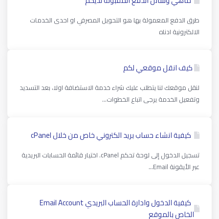
ماهي وسائل الدفع المقبولة لديكم
طرق الدفع المعمولة بها هو التحويل المصرفي او احدى الخدمات
الالكترونية ادناه
كيف انقل موقعي لكم
لنقل موقعك لنا يتطلب عليك شراء خدمة الاستضافة اولا، بعد التسديد
وتفعيل الخدمة يرجى اتباع الخطوات...
كیفیة انشاء حساب بريد الكتروني خاص من خلال cPanel
تسجيل الدخول إلى لوحة تحكم cPanel. اختيار قائمة الحسابات البريدية
عبر الأيقونة Email...
كيفية الدخول وادارة الحساب البريدي Email Account
الخاص بالموقع