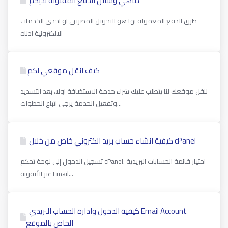
ماهي وسائل الدفع المقبولة لديكم
طرق الدفع المعمولة بها هو التحويل المصرفي او احدى الخدمات
الالكترونية ادناه
كيف انقل موقعي لكم
لنقل موقعك لنا يتطلب عليك شراء خدمة الاستضافة اولا، بعد التسديد
وتفعيل الخدمة يرجى اتباع الخطوات...
كیفیة انشاء حساب بريد الكتروني خاص من خلال cPanel
تسجيل الدخول إلى لوحة تحكم cPanel. اختيار قائمة الحسابات البريدية
عبر الأيقونة Email...
كيفية الدخول وادارة الحساب البريدي Email Account
الخاص بالموقع