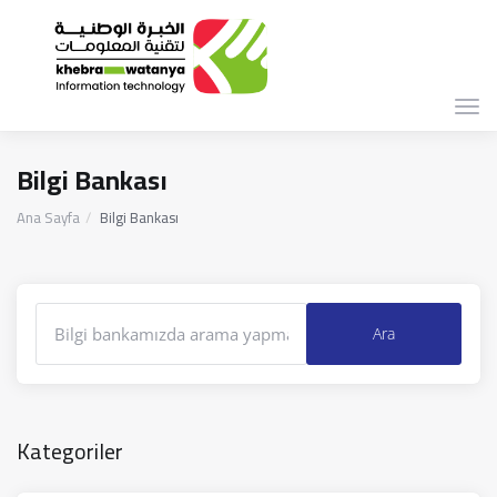
Gez
deği
Bilgi Bankası
Ana Sayfa
Bilgi Bankası
Kategoriler