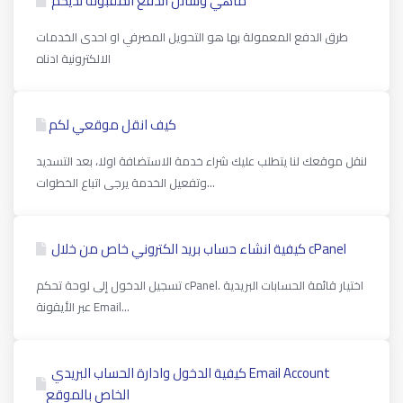
ماهي وسائل الدفع المقبولة لديكم
طرق الدفع المعمولة بها هو التحويل المصرفي او احدى الخدمات
الالكترونية ادناه
كيف انقل موقعي لكم
لنقل موقعك لنا يتطلب عليك شراء خدمة الاستضافة اولا، بعد التسديد
وتفعيل الخدمة يرجى اتباع الخطوات...
كیفیة انشاء حساب بريد الكتروني خاص من خلال cPanel
تسجيل الدخول إلى لوحة تحكم cPanel. اختيار قائمة الحسابات البريدية
عبر الأيقونة Email...
كيفية الدخول وادارة الحساب البريدي Email Account
الخاص بالموقع