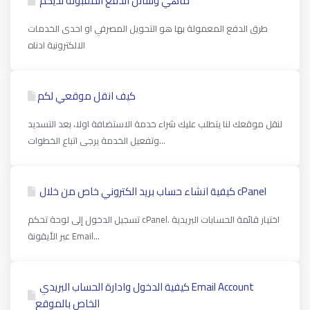
ماهي وسائل الدفع المقبولة لديكم
طرق الدفع المعمولة بها هو التحويل المصرفي او احدى الخدمات
الالكترونية ادناه
كيف انقل موقعي لكم
لنقل موقعك لنا يتطلب عليك شراء خدمة الاستضافة اولا، بعد التسديد
وتفعيل الخدمة يرجى اتباع الخطوات...
كیفیة انشاء حساب بريد الكتروني خاص من خلال cPanel
تسجيل الدخول إلى لوحة تحكم cPanel. اختيار قائمة الحسابات البريدية
عبر الأيقونة Email...
كيفية الدخول وادارة الحساب البريدي Email Account
الخاص بالموقع