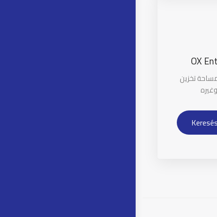
OX Ent
مساحة تخزين
وغيره
Keresés