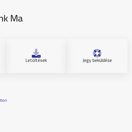
ünk Ma
Letöltések
Jegy beküldése
tion