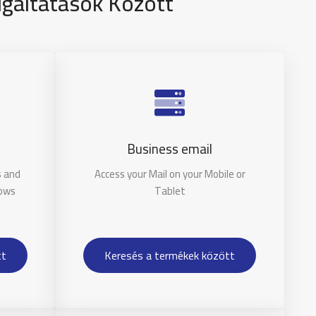
gáltatások Között
Business email
s and
Access your Mail on your Mobile or
dows
Tablet
tt
Keresés a termékek között