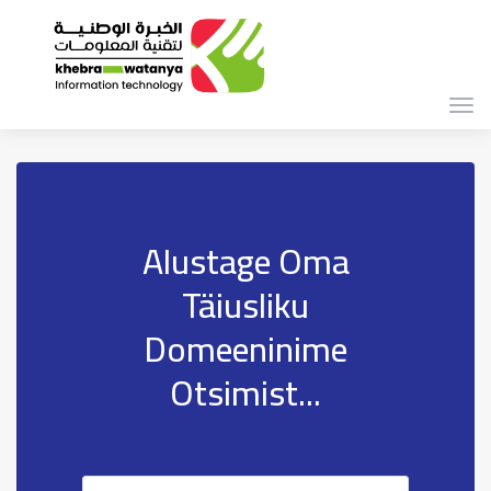
Lüli
navi
Alustage Oma
Täiusliku
Domeeninime
Otsimist...