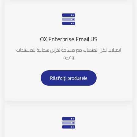
OX Enterprise Email US
ايميلات لكل المنصات مع مساحة تخزين سحابية للمستندات
وغيره
Răsfoiți produsele