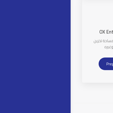
OX Ent
مساحة تخزين
وغيره
Pre