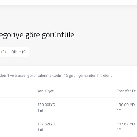
tegoriye göre görüntüle
 (3)
Other (9)
den 1 ve 5 arası görüntülenmektedir (16 girdi içerisinden filtrelendi)
Yeni Fiyat
Transfer Et
130.00LYD
130.00LYD
1 Yıl
1 Yıl
117.62LYD
117.62LYD
1 Yıl
1 Yıl