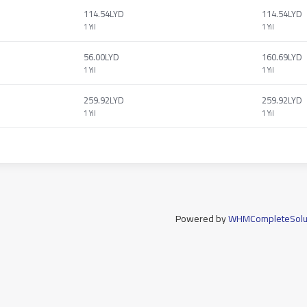
114.54LYD
114.54LYD
1 Yıl
1 Yıl
56.00LYD
160.69LYD
1 Yıl
1 Yıl
259.92LYD
259.92LYD
1 Yıl
1 Yıl
Powered by
WHMCompleteSolu