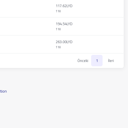
117.62LYD
1 Yıl
194.54LYD
1 Yıl
263.00LYD
1 Yıl
Önceki
1
İleri
tion