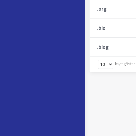
.
org
.
biz
.
blog
kayıt göster