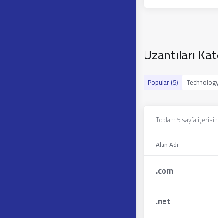
Uzantıları Ka
Popular (5)
Technology
Toplam 5 sayfa içerisin
Alan Adı
.
com
.
net