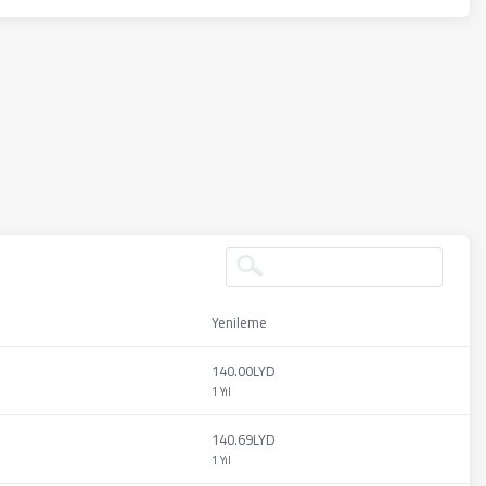
Yenileme
140.00LYD
1 Yıl
140.69LYD
1 Yıl