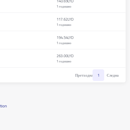
140.69LYD
1 годишно
117.62LYD
1 годишно
194.54LYD
1 годишно
263.00LYD
1 годишно
Претходна
1
Следна
tion