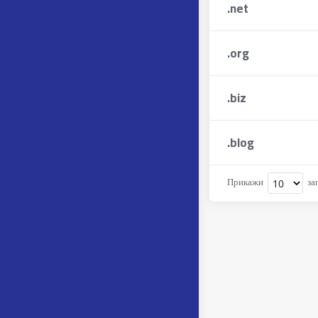
.
net
.
org
.
biz
.
blog
Прикажи
за