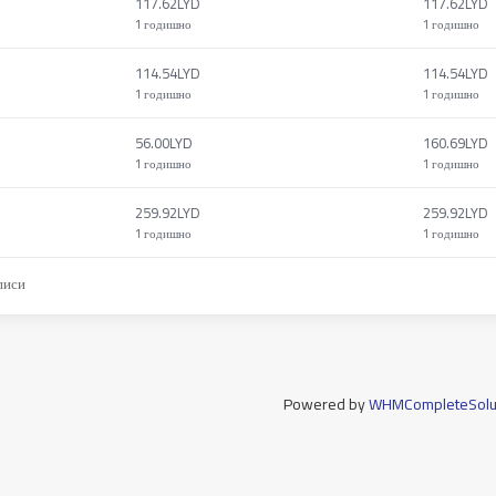
117.62LYD
117.62LYD
1 годишно
1 годишно
114.54LYD
114.54LYD
1 годишно
1 годишно
56.00LYD
160.69LYD
1 годишно
1 годишно
259.92LYD
259.92LYD
1 годишно
1 годишно
писи
Powered by
WHMCompleteSolu