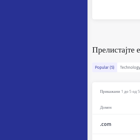
Прелистајте е
Popular (5)
Technology
Прикажани 1 до 5 од 5
Домен
.
com