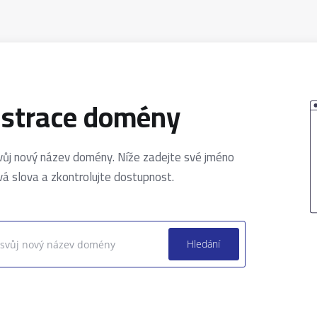
istrace domény
vůj nový název domény. Níže zadejte své jméno
vá slova a zkontrolujte dostupnost.
Hledání