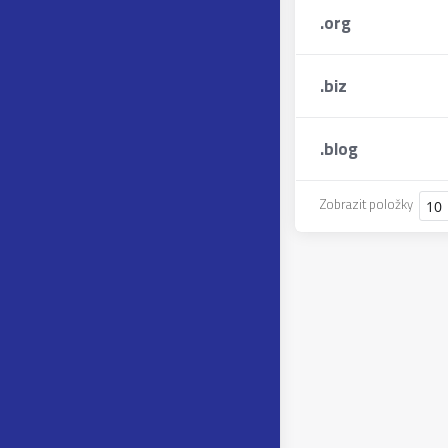
.
org
.
biz
.
blog
Zobrazit položky