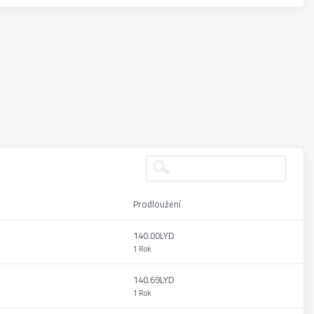
Prodloužení
140.00LYD
1 Rok
140.69LYD
1 Rok