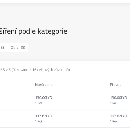
šíření podle kategorie
 (3)
Other (9)
 5 z 5 (filtrováno z 16 celkových záznamů)
Nová cena
Převod
130.00LYD
130.00LYD
1 Rok
1 Rok
117.62LYD
117.62LYD
1 Rok
1 Rok