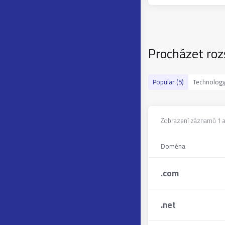
Procházet roz
Popular (5)
Technology
Zobrazení záznamů 1 až
Doména
.
com
.
net