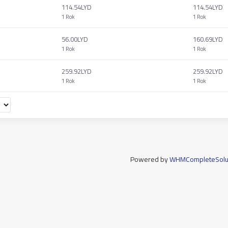
114.54LYD
114.54LYD
1 Rok
1 Rok
56.00LYD
160.69LYD
1 Rok
1 Rok
259.92LYD
259.92LYD
1 Rok
1 Rok
Powered by
WHMCompleteSolu