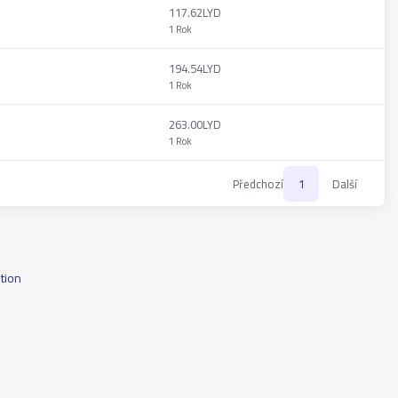
117.62LYD
1 Rok
194.54LYD
1 Rok
263.00LYD
1 Rok
Předchozí
1
Další
tion