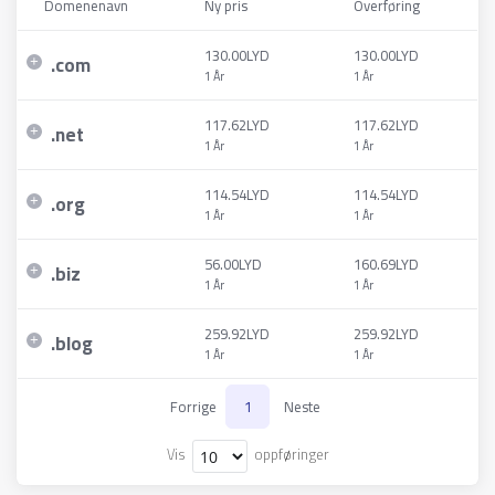
Domenenavn
Ny pris
Overføring
130.00LYD
130.00LYD
.
com
1 År
1 År
117.62LYD
117.62LYD
.
net
1 År
1 År
114.54LYD
114.54LYD
.
org
1 År
1 År
56.00LYD
160.69LYD
.
biz
1 År
1 År
259.92LYD
259.92LYD
.
blog
1 År
1 År
Forrige
1
Neste
Vis
oppføringer