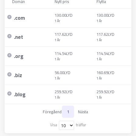
Domän
Nytt pris
Flytta
130.00LYD
130.00LYD
.
com
1 År
1 År
117.62LYD
117.62LYD
.
net
1 År
1 År
114.54LYD
114.54LYD
.
org
1 År
1 År
56.00LYD
160.69LYD
.
biz
1 År
1 År
259.92LYD
259.92LYD
.
blog
1 År
1 År
Föregående
1
Nästa
Visa
träffar