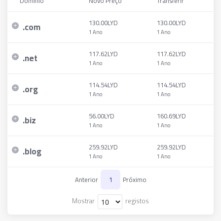
Domínio
Novo Preço
Transferir
130.00LYD
130.00LYD
.
com
1 Ano
1 Ano
117.62LYD
117.62LYD
.
net
1 Ano
1 Ano
114.54LYD
114.54LYD
.
org
1 Ano
1 Ano
56.00LYD
160.69LYD
.
biz
1 Ano
1 Ano
259.92LYD
259.92LYD
.
blog
1 Ano
1 Ano
Anterior
1
Próximo
Mostrar
registos