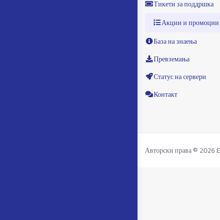
Тикети за поддршка
Акции и промоции
База на знаења
Превземања
Статус на сервери
Контакт
Авторски права © 2026 Exp