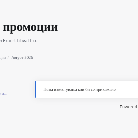
 промоции
 Expert Libya IT co.
ции
Август 2026
Нема известувања кои би се прикажале.
и...
Powered