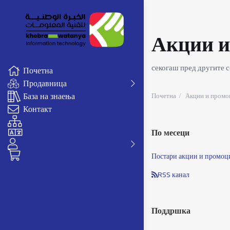
Акции и
секогаш пред другите со
Почетна
Продавница
База на знаења
Почетна
Акции и промо
Контакт
По месеци
Постари акции и промоци
RSS канал
Поддршка