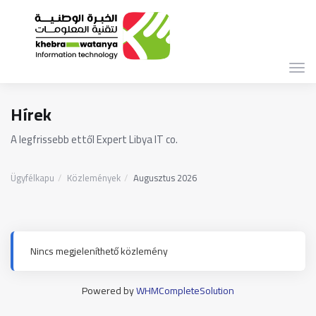
Vált
a
navi
Hírek
A legfrissebb ettől Expert Libya IT co.
Ügyfélkapu
Közlemények
Augusztus 2026
Nincs megjeleníthető közlemény
Powered by
WHMCompleteSolution