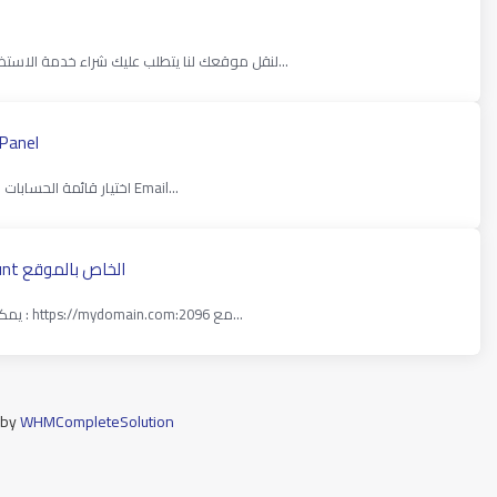
لنقل موقعك لنا يتطلب عليك شراء خدمة الاستضافة اولا، بعد التسديد وتفعيل الخدمة يرجى اتباع الخطوات...
كیفیة انشاء حساب بريد الكتروني خاص من خ
تسجيل الدخول إلى لوحة تحكم cPanel. اختيار قائمة الحسابات البريدية عبر الأيقونة Email...
كيفية الدخول وادارة الحساب البريدي Email Account الخاص بالموقع
يمكنك الدخول الى البريد الخاص بك وادارته من خلال الرابط ادناه : https://mydomain.com:2096 مع...
 by
WHMCompleteSolution