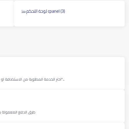
لوحة التحكم cpanel (3)
اختر الخدمة المطلوبة من الاستضافة او الايميل حدد الخطة المناسبة لك ثم أضغط على زر "شراء الان"...
طرق الدفع المعمولة بها هو التحويل المصرفي او احدى الخدمات الالكترونية ادناه