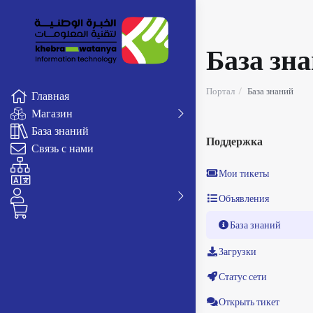
База зн
Портал
База знаний
Главная
Магазин
База знаний
Поддержка
Связь с нами
Мои тикеты
Объявления
База знаний
Загрузки
Статус сети
Открыть тикет