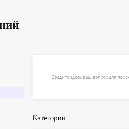
аний
Категории