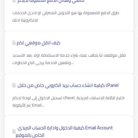
ماهي وسائل الدفع المقبولة لديكم
طرق الدفع المعمولة بها هو التحويل المصرفي او احدى الخدمات
الالكترونية ادناه
كيف انقل موقعي لكم
لنقل موقعك لنا يتطلب عليك شراء خدمة الاستضافة اولا، بعد التسديد
وتفعيل الخدمة يرجى اتباع الخطوات...
كیفیة انشاء حساب بريد الكتروني خاص من خلال cPanel
تسجيل الدخول إلى لوحة تحكم cPanel. اختيار قائمة الحسابات البريدية
عبر الأيقونة Email...
كيفية الدخول وادارة الحساب البريدي Email Account
الخاص بالموقع