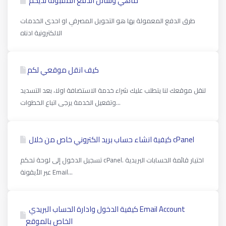
ماهي وسائل الدفع المقبولة لديكم
طرق الدفع المعمولة بها هو التحويل المصرفي او احدى الخدمات
الالكترونية ادناه
كيف انقل موقعي لكم
لنقل موقعك لنا يتطلب عليك شراء خدمة الاستضافة اولا، بعد التسديد
وتفعيل الخدمة يرجى اتباع الخطوات...
كیفیة انشاء حساب بريد الكتروني خاص من خلال cPanel
تسجيل الدخول إلى لوحة تحكم cPanel. اختيار قائمة الحسابات البريدية
عبر الأيقونة Email...
كيفية الدخول وادارة الحساب البريدي Email Account
الخاص بالموقع