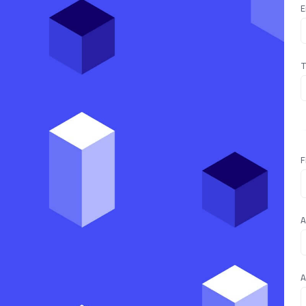
E
T
F
A
A